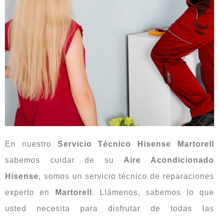
En nuestro
Servicio Técnico Hisense Martorell
sabemos cuidar de su
Aire Acondicionado
Hisense
, somos un servicio técnico de reparaciones
experto en
Martorell
. Llámenos, sabemos lo que
usted necesita para disfrutar de todas las